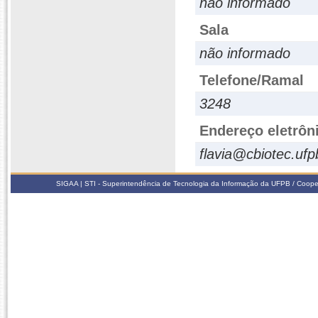
não informado
Sala
não informado
Telefone/Ramal
3248
Endereço eletrôn
flavia@cbiotec.ufp
SIGAA | STI - Superintendência de Tecnologia da Informação da UFPB / Coope