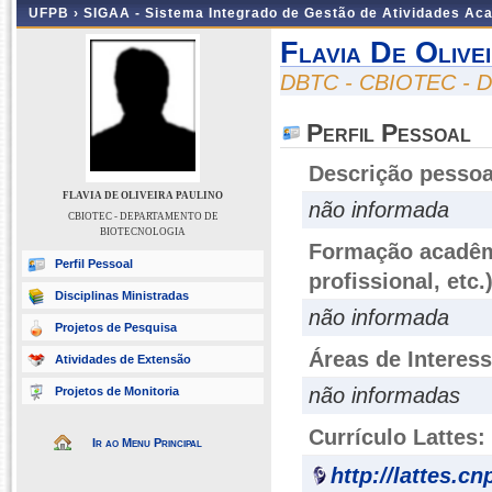
UFPB ›
SIGAA - Sistema Integrado de Gestão de Atividades Ac
Flavia De Olive
DBTC - CBIOTEC -
Perfil Pessoal
Descrição pessoa
FLAVIA DE OLIVEIRA PAULINO
não informada
CBIOTEC - DEPARTAMENTO DE
BIOTECNOLOGIA
Formação acadêmi
Perfil Pessoal
profissional, etc.
Disciplinas Ministradas
não informada
Projetos de Pesquisa
Áreas de Interes
Atividades de Extensão
não informadas
Projetos de Monitoria
Currículo Lattes:
Ir ao Menu Principal
http://lattes.c