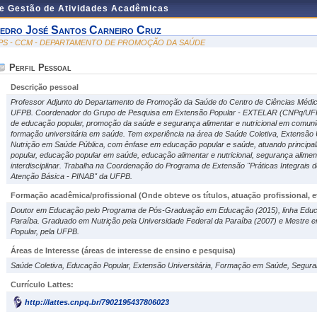
de Gestão de Atividades Acadêmicas
edro José Santos Carneiro Cruz
PS - CCM - DEPARTAMENTO DE PROMOÇÃO DA SAÚDE
Perfil Pessoal
Descrição pessoal
Professor Adjunto do Departamento de Promoção da Saúde do Centro de Ciências Médica
UFPB. Coordenador do Grupo de Pesquisa em Extensão Popular - EXTELAR (CNPq/UFPB
de educação popular, promoção da saúde e segurança alimentar e nutricional em comun
formação universitária em saúde. Tem experiência na área de Saúde Coletiva, Extensão
Nutrição em Saúde Pública, com ênfase em educação popular e saúde, atuando principa
popular, educação popular em saúde, educação alimentar e nutricional, segurança alimenta
interdisciplinar. Trabalha na Coordenação do Programa de Extensão "Práticas Integrais
Atenção Básica - PINAB" da UFPB.
Formação acadêmica/profissional (Onde obteve os títulos, atuação profissional, et
Doutor em Educação pelo Programa de Pós-Graduação em Educação (2015), linha Educa
Paraíba. Graduado em Nutrição pela Universidade Federal da Paraíba (2007) e Mestre 
Popular, pela UFPB.
Áreas de Interesse
(áreas de interesse de ensino e pesquisa)
Saúde Coletiva, Educação Popular, Extensão Universitária, Formação em Saúde, Seguranç
Currículo Lattes:
http://lattes.cnpq.br/7902195437806023