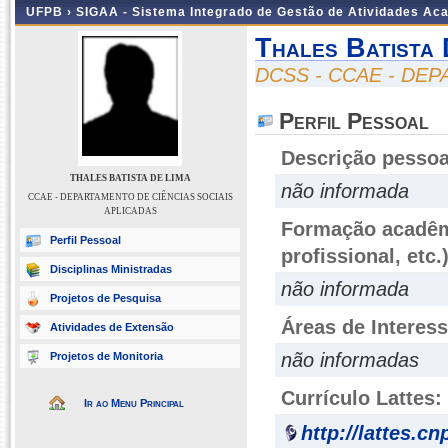
UFPB ›
SIGAA - Sistema Integrado de Gestão de Atividades Ac
Thales Batista 
DCSS - CCAE - DE
Perfil Pessoal
Descrição pessoa
THALES BATISTA DE LIMA
não informada
CCAE - DEPARTAMENTO DE CIÊNCIAS SOCIAIS
APLICADAS
Formação acadêmi
Perfil Pessoal
profissional, etc.
Disciplinas Ministradas
não informada
Projetos de Pesquisa
Áreas de Interes
Atividades de Extensão
não informadas
Projetos de Monitoria
Currículo Lattes:
Ir ao Menu Principal
http://lattes.c