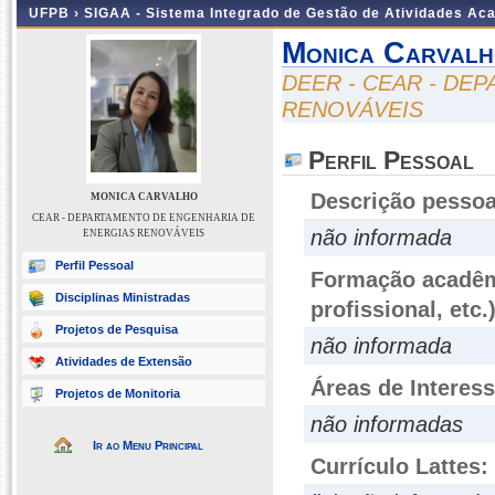
UFPB ›
SIGAA - Sistema Integrado de Gestão de Atividades Ac
Monica Carval
DEER - CEAR - DE
RENOVÁVEIS
Perfil Pessoal
Descrição pessoa
MONICA CARVALHO
CEAR - DEPARTAMENTO DE ENGENHARIA DE
não informada
ENERGIAS RENOVÁVEIS
Perfil Pessoal
Formação acadêmi
Disciplinas Ministradas
profissional, etc.
Projetos de Pesquisa
não informada
Atividades de Extensão
Áreas de Interes
Projetos de Monitoria
não informadas
Ir ao Menu Principal
Currículo Lattes: