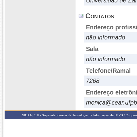
Universidad de Za
Contatos
Endereço profiss
não informado
Sala
não informado
Telefone/Ramal
7268
Endereço eletrôn
monica@cear.ufpb
SIGAA | STI - Superintendência de Tecnologia da Informação da UFPB / Coope