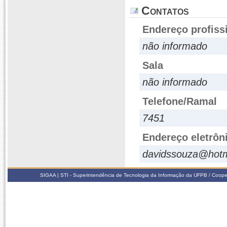
Contatos
Endereço profiss
não informado
Sala
não informado
Telefone/Ramal
7451
Endereço eletrôn
davidssouza@hotm
SIGAA | STI - Superintendência de Tecnologia da Informação da UFPB / Coope