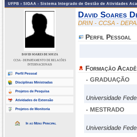
UFPB ›
SIGAA - Sistema Integrado de Gestão de Atividades Ac
David Soares D
DRIN - CCSA - DE
Perfil Pessoal
DAVID SOARES DE SOUZA
CCSA - DEPARTAMENTO DE RELACÕES
INTERNACIONAIS
Formação Acadê
Perfil Pessoal
- GRADUAÇÃO
Disciplinas Ministradas
Projetos de Pesquisa
Universidade Fede
Atividades de Extensão
- MESTRADO
Projetos de Monitoria
Ir ao Menu Principal
Universidade Fede