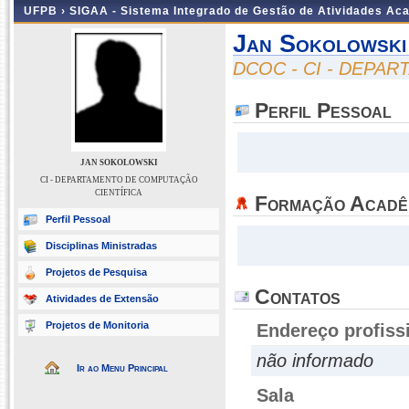
UFPB ›
SIGAA - Sistema Integrado de Gestão de Atividades Ac
Jan Sokolowski
DCOC - CI - DEPA
Perfil Pessoal
JAN SOKOLOWSKI
CI - DEPARTAMENTO DE COMPUTAÇÃO
CIENTÍFICA
Formação Acadê
Perfil Pessoal
Disciplinas Ministradas
Projetos de Pesquisa
Contatos
Atividades de Extensão
Projetos de Monitoria
Endereço profiss
não informado
Ir ao Menu Principal
Sala