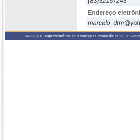
(83)32167243
Endereço eletrôn
marcelo_dtm@yah
SIGAA | STI - Superintendência de Tecnologia da Informação da UFPB / Coope