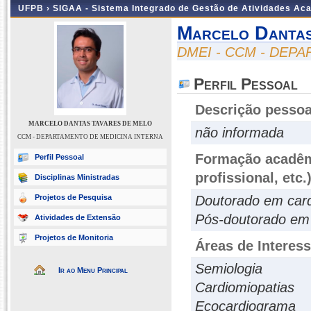
UFPB ›
SIGAA - Sistema Integrado de Gestão de Atividades Ac
Marcelo Dantas
DMEI - CCM - DEP
Perfil Pessoal
Descrição pessoa
MARCELO DANTAS TAVARES DE MELO
não informada
CCM - DEPARTAMENTO DE MEDICINA INTERNA
Formação acadêmi
Perfil Pessoal
profissional, etc.
Disciplinas Ministradas
Projetos de Pesquisa
Doutorado em card
Pós-doutorado em 
Atividades de Extensão
Projetos de Monitoria
Áreas de Interes
Semiologia
Ir ao Menu Principal
Cardiomiopatias
Ecocardiograma