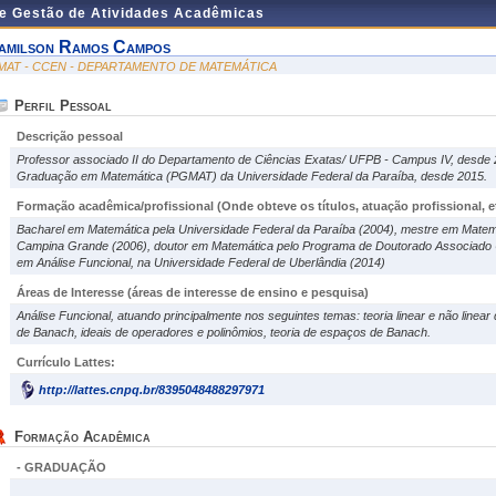
de Gestão de Atividades Acadêmicas
amilson Ramos Campos
MAT - CCEN - DEPARTAMENTO DE MATEMÁTICA
Perfil Pessoal
Descrição pessoal
Professor associado II do Departamento de Ciências Exatas/ UFPB - Campus IV, desde
Graduação em Matemática (PGMAT) da Universidade Federal da Paraíba, desde 2015.
Formação acadêmica/profissional (Onde obteve os títulos, atuação profissional, et
Bacharel em Matemática pela Universidade Federal da Paraíba (2004), mestre em Matemá
Campina Grande (2006), doutor em Matemática pelo Programa de Doutorado Associad
em Análise Funcional, na Universidade Federal de Uberlândia (2014)
Áreas de Interesse
(áreas de interesse de ensino e pesquisa)
Análise Funcional, atuando principalmente nos seguintes temas: teoria linear e não linea
de Banach, ideais de operadores e polinômios, teoria de espaços de Banach.
Currículo Lattes:
http://lattes.cnpq.br/8395048488297971
Formação Acadêmica
- GRADUAÇÃO