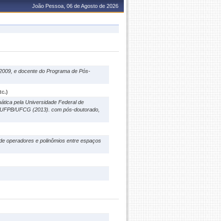
João Pessoa, 06 de Agosto de 2026
 2009, e docente do Programa de Pós-
c.)
tica pela Universidade Federal de
o UFPB/UFCG (2013). com pós-doutorado,
r de operadores e polinômios entre espaços