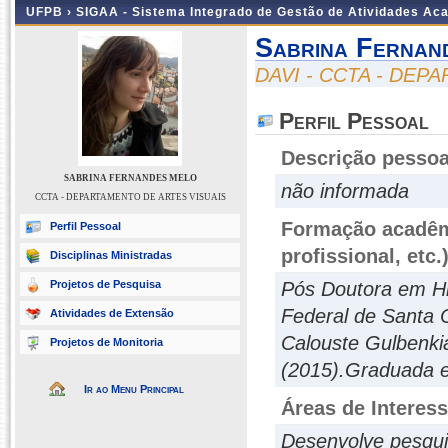
UFPB ›
SIGAA - Sistema Integrado de Gestão de Atividades Ac
Sabrina Fernan
DAVI - CCTA - DEP
Perfil Pessoal
Descrição pessoa
SABRINA FERNANDES MELO
não informada
CCTA - DEPARTAMENTO DE ARTES VISUAIS
Formação acadêmi
Perfil Pessoal
profissional, etc.
Disciplinas Ministradas
Projetos de Pesquisa
Pós Doutora em His
Federal de Santa 
Atividades de Extensão
Calouste Gulbenkia
Projetos de Monitoria
(2015).Graduada e
Ir ao Menu Principal
Áreas de Interes
Desenvolve pesquis