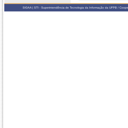
SIGAA | STI - Superintendência de Tecnologia da Informação da UFPB / Coope