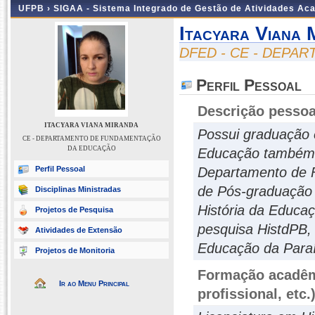
UFPB ›
SIGAA - Sistema Integrado de Gestão de Atividades Ac
Itacyara Viana 
DFED - CE - DEP
Perfil Pessoal
Descrição pessoa
ITACYARA VIANA MIRANDA
Possui graduação 
CE - DEPARTAMENTO DE FUNDAMENTAÇÃO
DA EDUCAÇÃO
Educação também 
Perfil Pessoal
Departamento de 
de Pós-graduação 
Disciplinas Ministradas
História da Educa
Projetos de Pesquisa
pesquisa HistdPB,
Atividades de Extensão
Educação da Para
Projetos de Monitoria
Formação acadêmi
Ir ao Menu Principal
profissional, etc.