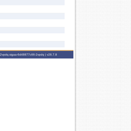
6-2vpdq.sigaa-6d48877c66-2vpdq |
v26.7.8