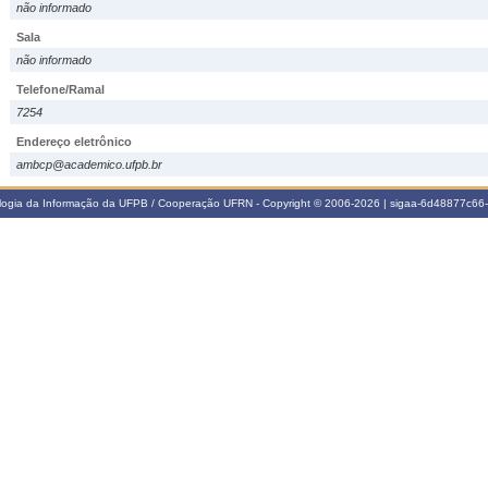
não informado
Sala
não informado
Telefone/Ramal
7254
Endereço eletrônico
ambcp@academico.ufpb.br
ologia da Informação da UFPB / Cooperação UFRN - Copyright © 2006-2026 | sigaa-6d48877c6