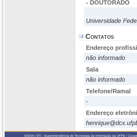
- DOUTORADO
Universidade Fede
Contatos
Endereço profiss
não informado
Sala
não informado
Telefone/Ramal
-
Endereço eletrôn
henrique@dcx.ufp
SIGAA | STI - Superintendência de Tecnologia da Informação da UFPB / Coope