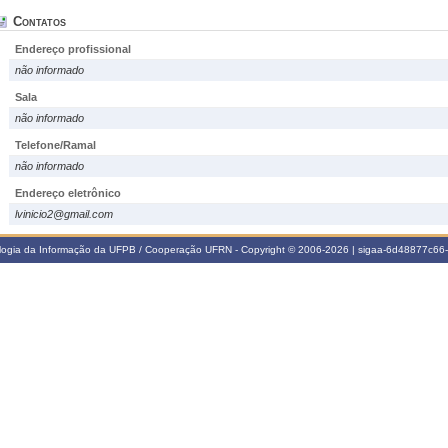
Contatos
Endereço profissional
não informado
Sala
não informado
Telefone/Ramal
não informado
Endereço eletrônico
lvinicio2@gmail.com
ologia da Informação da UFPB / Cooperação UFRN - Copyright © 2006-2026 | sigaa-6d48877c6