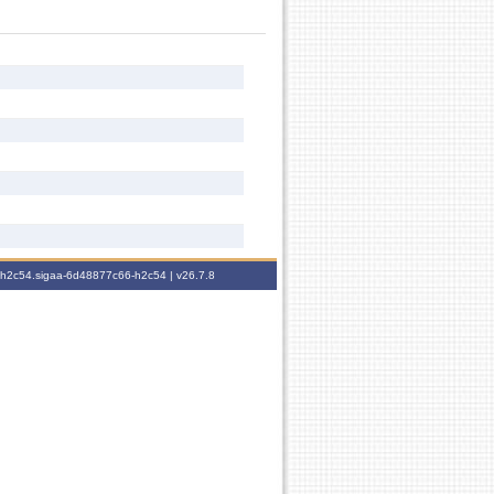
6-h2c54.sigaa-6d48877c66-h2c54 |
v26.7.8