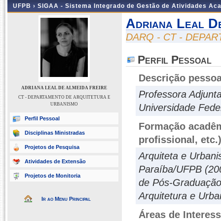
UFPB ›
SIGAA - Sistema Integrado de Gestão de Atividades Ac
Adriana Leal De
DARQ - CT - DEPA
Perfil Pessoal
Descrição pessoa
ADRIANA LEAL DE ALMEIDA FREIRE
Professora Adjunt
CT - DEPARTAMENTO DE ARQUITETURA E
URBANISMO
Universidade Fede
Perfil Pessoal
Formação acadêmi
Disciplinas Ministradas
profissional, etc.
Projetos de Pesquisa
Arquiteta e Urbani
Atividades de Extensão
Paraíba/UFPB (200
Projetos de Monitoria
de Pós-Graduação 
Arquitetura e Urb
Ir ao Menu Principal
Áreas de Interes