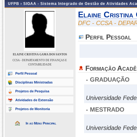
UFPB ›
SIGAA - Sistema Integrado de Gestão de Atividades Ac
Elaine Cristin
DFC - CCSA - DEP
Perfil Pessoal
ELAINE CRISTINA GAMA DOS SANTOS
CCSA - DEPARTAMENTO DE FINANÇAS E
CONTABILIDADE
Formação Acadê
Perfil Pessoal
- GRADUAÇÃO
Disciplinas Ministradas
Projetos de Pesquisa
Universidade Fede
Atividades de Extensão
- MESTRADO
Projetos de Monitoria
Ir ao Menu Principal
Universidade Fede