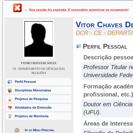
UFPB ›
SIGAA - Sistema Integrado de Gestão de Atividades Ac
Sua sessão foi expirada. É necessário autenticar-se novamente!
Vitor Chaves D
DCR - CE - DEPAR
Perfil Pessoal
Descrição pessoa
VITOR CHAVES DE SOUZA
Professor Titular 
CE - DEPARTAMENTO DE CIÊNCIAS DAS
RELIGIÕES
Universidade Fede
Perfil Pessoal
Formação acadêmi
Disciplinas Ministradas
profissional, etc.
Projetos de Pesquisa
Doutor em Ciência
Atividades de Extensão
(UFU).
Projetos de Monitoria
Áreas de Interes
Ir ao Menu Principal