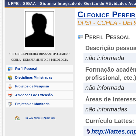
UFPB ›
SIGAA - Sistema Integrado de Gestão de Atividades Ac
Cleonice Perei
DPSI - CCHLA - D
Perfil Pessoal
Descrição pessoa
CLEONICE PEREIRA DOS SANTOS CAMINO
não informada
CCHLA - DEPARTAMENTO DE PSICOLOGIA
Formação acadêmi
Perfil Pessoal
profissional, etc.
Disciplinas Ministradas
Projetos de Pesquisa
não informada
Atividades de Extensão
Áreas de Interes
Projetos de Monitoria
não informadas
Ir ao Menu Principal
Currículo Lattes:
http://lattes.c