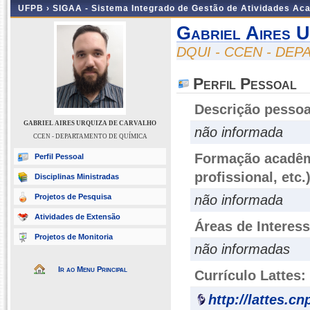
UFPB ›
SIGAA - Sistema Integrado de Gestão de Atividades Ac
Gabriel Aires 
DQUI - CCEN - DE
Perfil Pessoal
Descrição pessoa
GABRIEL AIRES URQUIZA DE CARVALHO
não informada
CCEN - DEPARTAMENTO DE QUÍMICA
Formação acadêmi
Perfil Pessoal
profissional, etc.
Disciplinas Ministradas
Projetos de Pesquisa
não informada
Atividades de Extensão
Áreas de Interes
Projetos de Monitoria
não informadas
Ir ao Menu Principal
Currículo Lattes:
http://lattes.c