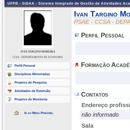
UFPB ›
SIGAA - Sistema Integrado de Gestão de Atividades Ac
Ivan Targino Mo
PSAE - CCSA - DE
Perfil Pessoal
IVAN TARGINO MOREIRA
CCSA - DEPARTAMENTO DE ECONOMIA
Formação Acadê
Perfil Pessoal
Disciplinas Ministradas
Projetos de Pesquisa
Atividades de Extensão
Contatos
Projetos de Monitoria
Endereço profiss
Ir ao Menu Principal
não informado
Sala