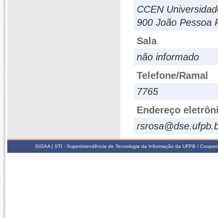
CCEN Universidade
900 João Pessoa 
Sala
não informado
Telefone/Ramal
7765
Endereço eletrôn
rsrosa@dse.ufpb.
SIGAA | STI - Superintendência de Tecnologia da Informação da UFPB / Coope