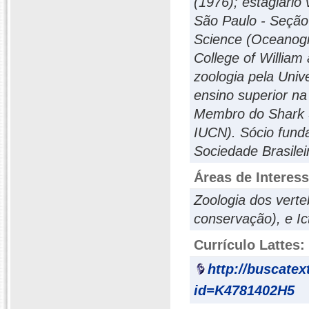
(1976); estagiário
São Paulo - Seção
Science (Oceanograf
College of William
zoologia pela Univ
ensino superior n
Membro do Shark S
IUCN). Sócio funda
Sociedade Brasile
Áreas de Interes
Zoologia dos verte
conservação), e Ic
Currículo Lattes:
http://buscatex
id=K4781402H5