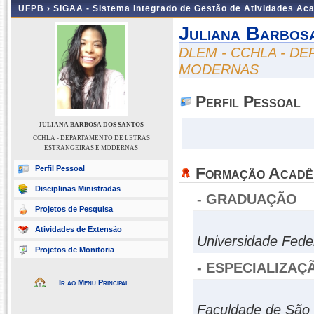
UFPB ›
SIGAA - Sistema Integrado de Gestão de Atividades Ac
Juliana Barbos
DLEM - CCHLA - D
MODERNAS
Perfil Pessoal
JULIANA BARBOSA DOS SANTOS
CCHLA - DEPARTAMENTO DE LETRAS
ESTRANGEIRAS E MODERNAS
Perfil Pessoal
Formação Acadê
Disciplinas Ministradas
- GRADUAÇÃO
Projetos de Pesquisa
Atividades de Extensão
Universidade Fede
Projetos de Monitoria
- ESPECIALIZAÇ
Ir ao Menu Principal
Faculdade de São 