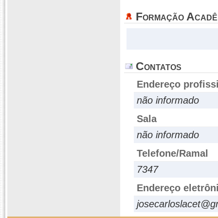
Formação Acadê
Contatos
Endereço profiss
não informado
Sala
não informado
Telefone/Ramal
7347
Endereço eletrôn
josecarloslacet@g