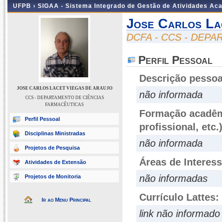
UFPB ›
SIGAA - Sistema Integrado de Gestão de Atividades Ac
Jose Carlos La
DCFA - CCS - DEP
Perfil Pessoal
Descrição pessoa
JOSE CARLOS LACET VIEGAS DE ARAUJO
não informada
CCS - DEPARTAMENTO DE CIÊNCIAS
FARMACÊUTICAS
Formação acadêmi
Perfil Pessoal
profissional, etc.
Disciplinas Ministradas
não informada
Projetos de Pesquisa
Áreas de Interes
Atividades de Extensão
não informadas
Projetos de Monitoria
Currículo Lattes:
Ir ao Menu Principal
link não informado