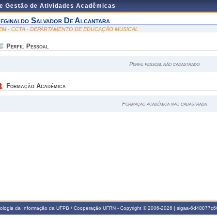
de Gestão de Atividades Acadêmicas
eginaldo Salvador De Alcantara
EM - CCTA - DEPARTAMENTO DE EDUCAÇÃO MUSICAL
Perfil Pessoal
Perfil pessoal não cadastrado
Formação Acadêmica
Formação acadêmica não cadastrada
nologia da Informação da UFPB / Cooperação UFRN - Copyright © 2006-2026 | sigaa-6d48877c66