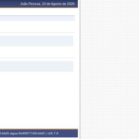
João Pessoa, 10 de Agosto de 2026
-blst5.sigaa-6d48877c66-blst5 |
v26.7.8