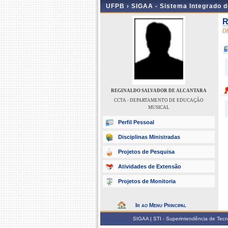
UFPB ›
SIGAA - Sistema Integrado 
R
D
REGINALDO SALVADOR DE ALCANTARA
CCTA - DEPARTAMENTO DE EDUCAÇÃO
MUSICAL
Perfil Pessoal
Disciplinas Ministradas
Projetos de Pesquisa
Atividades de Extensão
Projetos de Monitoria
Ir ao Menu Principal
SIGAA | STI - Superintendência de Tec