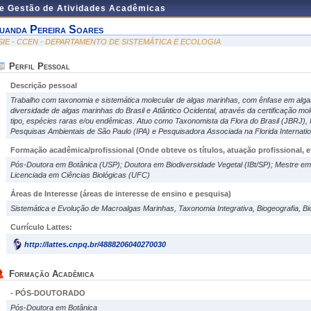
de Gestão de Atividades Acadêmicas
uanda Pereira Soares
SIE - CCEN - DEPARTAMENTO DE SISTEMÁTICA E ECOLOGIA
Perfil Pessoal
Descrição pessoal
Trabalho com taxonomia e sistemática molecular de algas marinhas, com ênfase em alga
diversidade de algas marinhas do Brasil e Atlântico Ocidental, através da certificação mo
tipo, espécies raras e/ou endêmicas. Atuo como Taxonomista da Flora do Brasil (JBRJ), 
Pesquisas Ambientais de São Paulo (IPA) e Pesquisadora Associada na Florida Internation
Formação acadêmica/profissional (Onde obteve os títulos, atuação profissional, et
Pós-Doutora em Botânica (USP); Doutora em Biodiversidade Vegetal (IBt/SP); Mestre e
Licenciada em Ciências Biológicas (UFC)
Áreas de Interesse
(áreas de interesse de ensino e pesquisa)
Sistemática e Evolução de Macroalgas Marinhas, Taxonomia Integrativa, Biogeografia, Bi
Currículo Lattes:
http://lattes.cnpq.br/4888206040270030
Formação Acadêmica
- PÓS-DOUTORADO
Pós-Doutora em Botânica