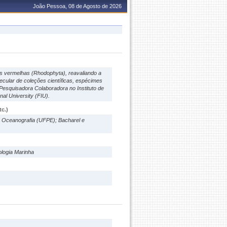
João Pessoa, 08 de Agosto de 2026
s vermelhas (Rhodophyta), reavaliando a
lecular de coleções científicas, espécimes
Pesquisadora Colaboradora no Instituto de
al University (FIU).
c.)
m Oceanografia (UFPE); Bacharel e
ologia Marinha