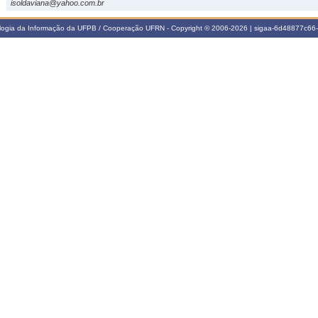
isoldaviana@yahoo.com.br
ologia da Informação da UFPB / Cooperação UFRN - Copyright © 2006-2026 | sigaa-6d48877c6