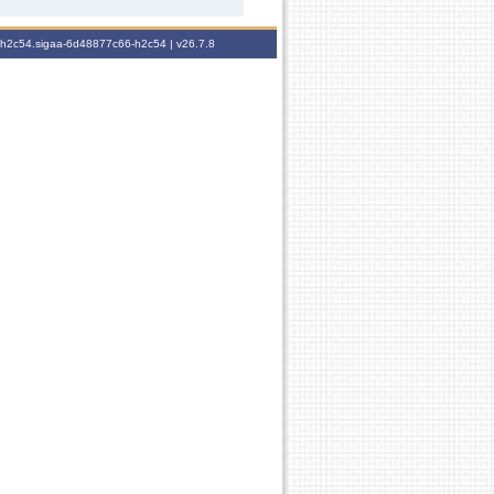
6-h2c54.sigaa-6d48877c66-h2c54 |
v26.7.8