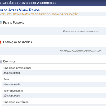
de Gestão de Atividades Acadêmicas
solda Ayres Viana Ramos
MTE - CE - DEPARTAMENTO DE METODOLOGIA DA EDUCAÇÃO
Perfil Pessoal
Perfil pessoal não cadastrado
Formação Acadêmica
Formação acadêmica não cadastrada
Contatos
Endereço profissional
não informado
Sala
não informado
Telefone/Ramal
não informado
Endereço eletrônico