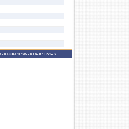
6-h2c54.sigaa-6d48877c66-h2c54 |
v26.7.8