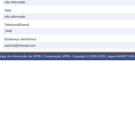
não informado
Sala
não informado
Telefone/Ramal
7448
Endereço eletrônico
nadr16@hotmail.com
ologia da Informação da UFPB / Cooperação UFRN - Copyright © 2006-2026 | sigaa-6d48877c6