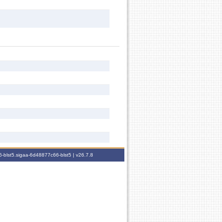
-blst5.sigaa-6d48877c66-blst5 |
v26.7.8