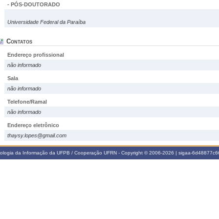
- PÓS-DOUTORADO
Universidade Federal da Paraíba
Contatos
Endereço profissional
não informado
Sala
não informado
Telefone/Ramal
não informado
Endereço eletrônico
thaysy.lopes@gmail.com
nologia da Informação da UFPB / Cooperação UFRN - Copyright © 2006-2026 | sigaa-6d48877c66