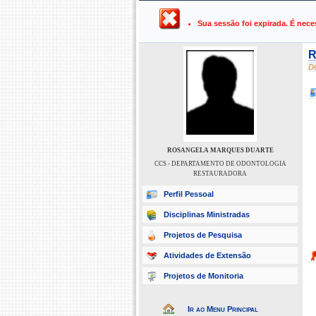
UFPB ›
SIGAA - Sistema Integrado 
Sua sessão foi expirada. É nece
R
D
ROSANGELA MARQUES DUARTE
CCS - DEPARTAMENTO DE ODONTOLOGIA
RESTAURADORA
Perfil Pessoal
Disciplinas Ministradas
Projetos de Pesquisa
Atividades de Extensão
Projetos de Monitoria
Ir ao Menu Principal