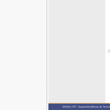
SIGAA | STI - Superintendência de Tecn