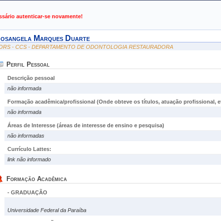
de Gestão de Atividades Acadêmicas
ssário autenticar-se novamente!
osangela Marques Duarte
ORS - CCS - DEPARTAMENTO DE ODONTOLOGIA RESTAURADORA
Perfil Pessoal
Descrição pessoal
não informada
Formação acadêmica/profissional (Onde obteve os títulos, atuação profissional, et
não informada
Áreas de Interesse
(áreas de interesse de ensino e pesquisa)
não informadas
Currículo Lattes:
link não informado
Formação Acadêmica
- GRADUAÇÃO
Universidade Federal da Paraíba