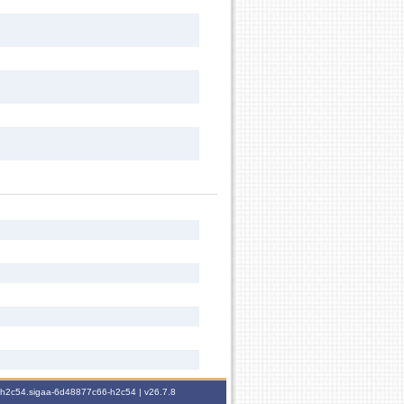
6-h2c54.sigaa-6d48877c66-h2c54 |
v26.7.8