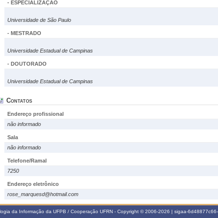
- ESPECIALIZAÇÃO
Universidade de São Paulo
- MESTRADO
Universidade Estadual de Campinas
- DOUTORADO
Universidade Estadual de Campinas
Contatos
Endereço profissional
não informado
Sala
não informado
Telefone/Ramal
7250
Endereço eletrônico
rose_marquesd@hotmail.com
ologia da Informação da UFPB / Cooperação UFRN - Copyright © 2006-2026 | sigaa-6d48877c6