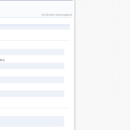
João Pessoa, 06 de Agosto de 2026
(x) fechar mensagens
c.)