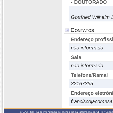
- DOUTORADO
Gottfried Wilhelm 
Contatos
Endereço profiss
não informado
Sala
não informado
Telefone/Ramal
32167355
Endereço eletrôn
franciscojacomes
SIGAA | STI - Superintendência de Tecnologia da Informação da UFPB / Coope