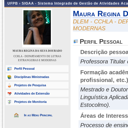
UFPB ›
SIGAA - Sistema Integrado de Gestão de Atividades Ac
Maura Regina D
DLEM - CCHLA - D
MODERNAS
Perfil Pessoal
Descrição pessoa
MAURA REGINA DA SILVA DOURADO
CCHLA - DEPARTAMENTO DE LETRAS
Professora Titula
ESTRANGEIRAS E MODERNAS
Perfil Pessoal
Formação acadêmi
Disciplinas Ministradas
profissional, etc.
Projetos de Pesquisa
Mestrado e Douto
Atividades de Extensão
Linguística Aplica
Projetos de Monitoria
Estocolmo).
Áreas de Interes
Ir ao Menu Principal
Processo de ensin