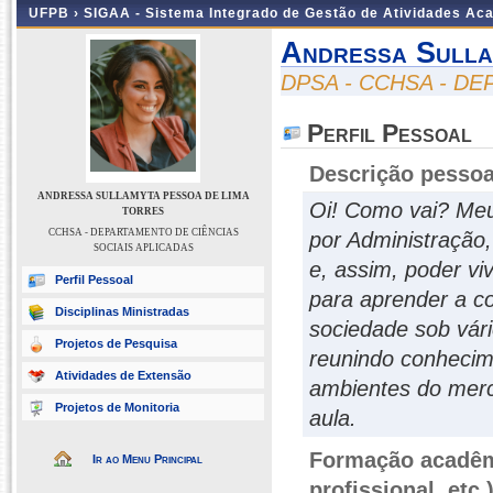
UFPB ›
SIGAA - Sistema Integrado de Gestão de Atividades Ac
Andressa Sulla
DPSA - CCHSA - D
Perfil Pessoal
Descrição pessoa
ANDRESSA SULLAMYTA PESSOA DE LIMA
Oi! Como vai? Me
TORRES
CCHSA - DEPARTAMENTO DE CIÊNCIAS
por Administração, 
SOCIAIS APLICADAS
e, assim, poder vi
Perfil Pessoal
para aprender a c
Disciplinas Ministradas
sociedade sob vári
Projetos de Pesquisa
reunindo conhecim
Atividades de Extensão
ambientes do merc
Projetos de Monitoria
aula.
Formação acadêmi
Ir ao Menu Principal
profissional, etc.