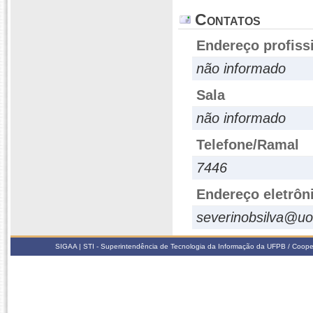
Contatos
Endereço profiss
não informado
Sala
não informado
Telefone/Ramal
7446
Endereço eletrôn
severinobsilva@uo
SIGAA | STI - Superintendência de Tecnologia da Informação da UFPB / Coope