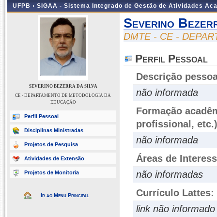
UFPB ›
SIGAA - Sistema Integrado de Gestão de Atividades Ac
Severino Bezer
DMTE - CE - DEP
Perfil Pessoal
Descrição pessoa
SEVERINO BEZERRA DA SILVA
não informada
CE - DEPARTAMENTO DE METODOLOGIA DA
EDUCAÇÃO
Formação acadêmi
Perfil Pessoal
profissional, etc.
Disciplinas Ministradas
não informada
Projetos de Pesquisa
Áreas de Interes
Atividades de Extensão
não informadas
Projetos de Monitoria
Currículo Lattes:
Ir ao Menu Principal
link não informado