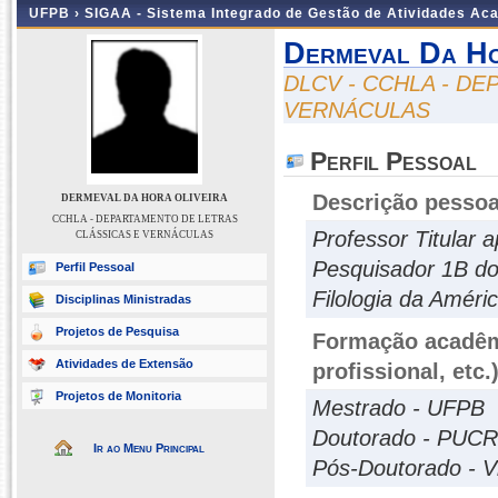
UFPB ›
SIGAA - Sistema Integrado de Gestão de Atividades Ac
Dermeval Da Ho
DLCV - CCHLA - D
VERNÁCULAS
Perfil Pessoal
Descrição pessoa
DERMEVAL DA HORA OLIVEIRA
CCHLA - DEPARTAMENTO DE LETRAS
Professor Titular 
CLÁSSICAS E VERNÁCULAS
Pesquisador 1B do
Perfil Pessoal
Filologia da Améric
Disciplinas Ministradas
Projetos de Pesquisa
Formação acadêmi
Atividades de Extensão
profissional, etc.
Projetos de Monitoria
Mestrado - UFPB
Doutorado - PUC
Ir ao Menu Principal
Pós-Doutorado - Vri