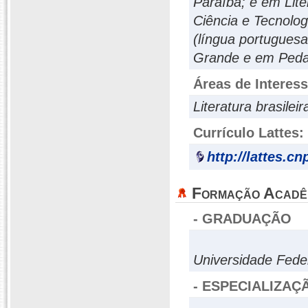
Paraíba; e em Lite
Ciência e Tecnolo
(língua portuguesa
Grande e em Pedago
Áreas de Interes
Literatura brasile
Currículo Lattes:
http://lattes.c
Formação Acadê
- GRADUAÇÃO
Universidade Fed
- ESPECIALIZAÇ