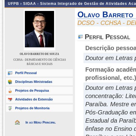
UFPB ›
SIGAA - Sistema Integrado de Gestão de Atividades Ac
Olavo Barreto
DCSO - CCHSA - D
Perfil Pessoal
Descrição pessoa
OLAVO BARRETO DE SOUZA
Doutor em Letras 
CCHSA - DEPARTAMENTO DE CIÊNCIAS
BÁSICAS E SOCIAIS
Formação acadêmi
Perfil Pessoal
profissional, etc.
Disciplinas Ministradas
Doutor em Letras 
Projetos de Pesquisa
concentração: Lite
Atividades de Extensão
Paraíba. Mestre em
Projetos de Monitoria
Pós-Graduação em L
Estadual da Paraí
Ir ao Menu Principal
ênfase no Ensino 