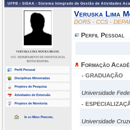
UFPB ›
SIGAA - Sistema Integrado de Gestão de Atividades Ac
Veruska Lima M
DORS - CCS - DE
Perfil Pessoal
VERUSKA LIMA MOURA BRASIL
CCS - DEPARTAMENTO DE ODONTOLOGIA
RESTAURADORA
Formação Acadê
Perfil Pessoal
- GRADUAÇÃO
Disciplinas Ministradas
Projetos de Pesquisa
Universidade Fede
Atividades de Extensão
- ESPECIALIZAÇ
Projetos de Monitoria
Ir ao Menu Principal
Universidade Cruze