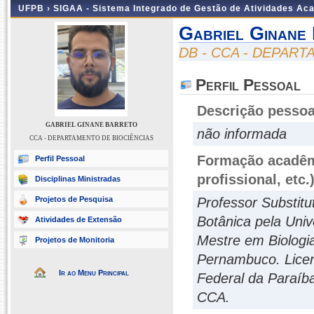
UFPB ›
SIGAA - Sistema Integrado de Gestão de Atividades Ac
Gabriel Ginane
DB - CCA - DEPAR
Perfil Pessoal
Descrição pessoa
GABRIEL GINANE BARRETO
não informada
CCA - DEPARTAMENTO DE BIOCIÊNCIAS
Formação acadêmi
Perfil Pessoal
profissional, etc.
Disciplinas Ministradas
Projetos de Pesquisa
Professor Substit
Botânica pela Uni
Atividades de Extensão
Mestre em Biologi
Projetos de Monitoria
Pernambuco. Licen
Ir ao Menu Principal
Federal da Paraíba
CCA.