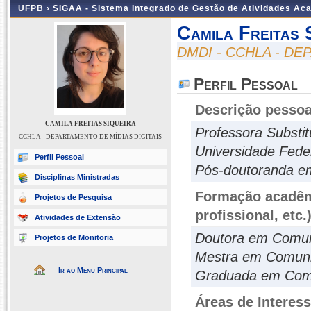
UFPB ›
SIGAA - Sistema Integrado de Gestão de Atividades Ac
Camila Freitas 
DMDI - CCHLA - DE
Perfil Pessoal
Descrição pessoa
CAMILA FREITAS SIQUEIRA
Professora Substit
CCHLA - DEPARTAMENTO DE MÍDIAS DIGITAIS
Universidade Fed
Perfil Pessoal
Pós-doutoranda 
Disciplinas Ministradas
Formação acadêmi
Projetos de Pesquisa
profissional, etc.
Atividades de Extensão
Doutora em Comu
Projetos de Monitoria
Mestra em Comuni
Ir ao Menu Principal
Graduada em Comu
Áreas de Interes