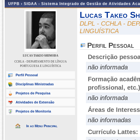
UFPB ›
SIGAA - Sistema Integrado de Gestão de Atividades Ac
Lucas Takeo Sh
DLPL - CCHLA - D
LINGUÍSTICA
Perfil Pessoal
Descrição pessoa
LUCAS TAKEO SHIMODA
CCHLA - DEPARTAMENTO DE LÍNGUA
não informada
PORTUGUESA E LINGUÍSTICA
Perfil Pessoal
Formação acadêmi
Disciplinas Ministradas
profissional, etc.
Projetos de Pesquisa
não informada
Atividades de Extensão
Áreas de Interes
Projetos de Monitoria
não informadas
Ir ao Menu Principal
Currículo Lattes: