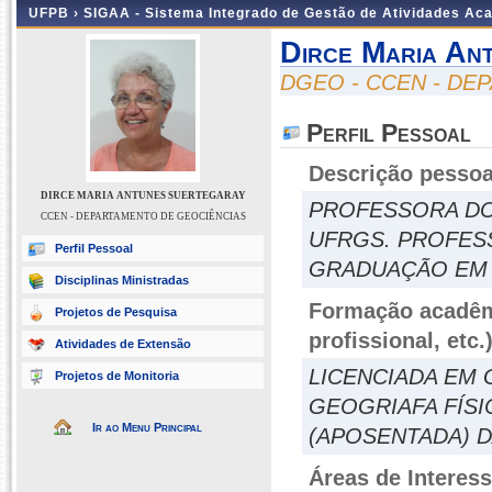
UFPB ›
SIGAA - Sistema Integrado de Gestão de Atividades Ac
Dirce Maria An
DGEO - CCEN - DE
Perfil Pessoal
Descrição pessoa
DIRCE MARIA ANTUNES SUERTEGARAY
PROFESSORA DO
CCEN - DEPARTAMENTO DE GEOCIÊNCIAS
UFRGS. PROFES
Perfil Pessoal
GRADUAÇÃO EM 
Disciplinas Ministradas
Formação acadêmi
Projetos de Pesquisa
profissional, etc.
Atividades de Extensão
LICENCIADA EM
Projetos de Monitoria
GEOGRIAFA FÍSI
Ir ao Menu Principal
(APOSENTADA) D
Áreas de Interes