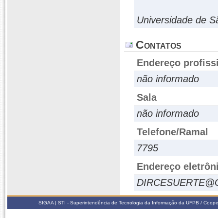
Universidade de S
Contatos
Endereço profiss
não informado
Sala
não informado
Telefone/Ramal
7795
Endereço eletrôn
DIRCESUERTE@
SIGAA | STI - Superintendência de Tecnologia da Informação da UFPB / Coope