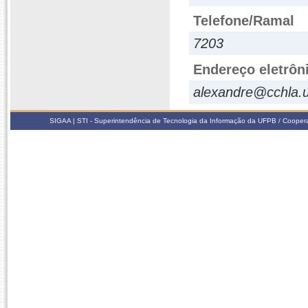
Telefone/Ramal
7203
Endereço eletrôn
alexandre@cchla.u
SIGAA | STI - Superintendência de Tecnologia da Informação da UFPB / Coope