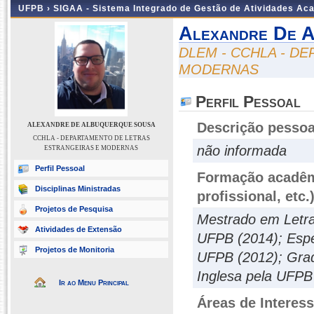
UFPB ›
SIGAA - Sistema Integrado de Gestão de Atividades Ac
Alexandre De 
DLEM - CCHLA - D
MODERNAS
Perfil Pessoal
Descrição pessoa
ALEXANDRE DE ALBUQUERQUE SOUSA
CCHLA - DEPARTAMENTO DE LETRAS
não informada
ESTRANGEIRAS E MODERNAS
Perfil Pessoal
Formação acadêmi
Disciplinas Ministradas
profissional, etc.
Projetos de Pesquisa
Mestrado em Letr
Atividades de Extensão
UFPB (2014); Espec
Projetos de Monitoria
UFPB (2012); Grad
Inglesa pela UFPB
Ir ao Menu Principal
Áreas de Interes