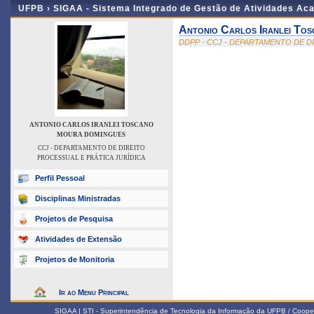
UFPB ›
SIGAA - Sistema Integrado de Gestão de Atividades Ac
Antonio Carlos Iranlei To
DDPP - CCJ - DEPARTAMENTO DE D
ANTONIO CARLOS IRANLEI TOSCANO
MOURA DOMINGUES
CCJ - DEPARTAMENTO DE DIREITO
PROCESSUAL E PRÁTICA JURÍDICA
Perfil Pessoal
Disciplinas Ministradas
Projetos de Pesquisa
Atividades de Extensão
Projetos de Monitoria
Ir ao Menu Principal
SIGAA | STI - Superintendência de Tecnologia da Informação da UFPB / Coope