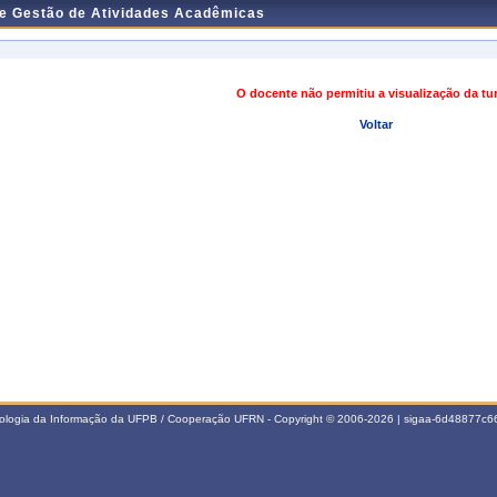
de Gestão de Atividades Acadêmicas
O docente não permitiu a visualização da t
Voltar
nologia da Informação da UFPB / Cooperação UFRN - Copyright © 2006-2026 | sigaa-6d48877c66