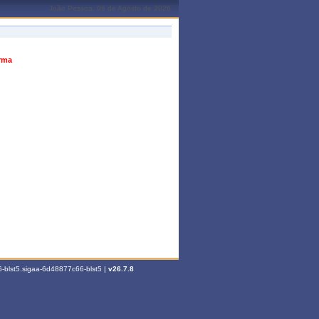
João Pessoa, 06 de Agosto de 2026
urma
-blst5.sigaa-6d48877c66-blst5 |
v26.7.8