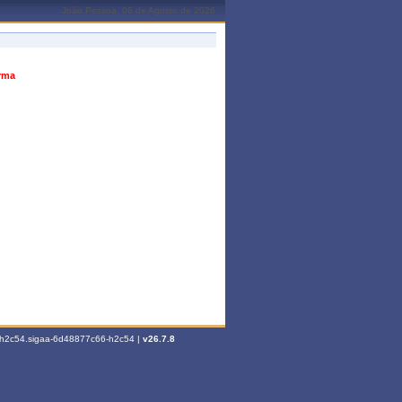
João Pessoa, 06 de Agosto de 2026
urma
6-h2c54.sigaa-6d48877c66-h2c54 |
v26.7.8