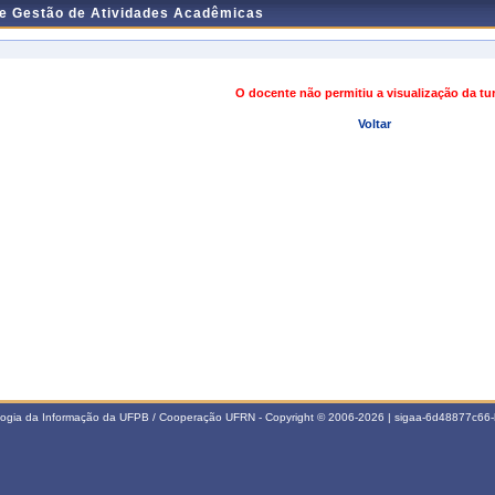
de Gestão de Atividades Acadêmicas
O docente não permitiu a visualização da t
Voltar
ologia da Informação da UFPB / Cooperação UFRN - Copyright © 2006-2026 | sigaa-6d48877c6