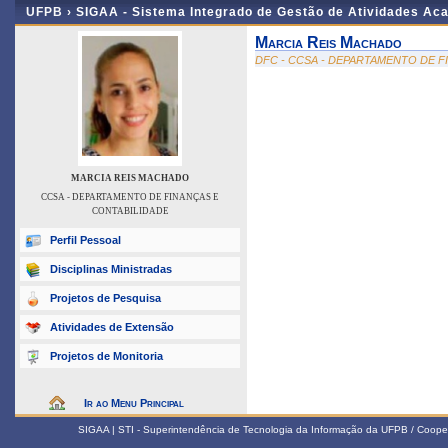
UFPB ›
SIGAA - Sistema Integrado de Gestão de Atividades Ac
Marcia Reis Machado
DFC - CCSA - DEPARTAMENTO DE F
MARCIA REIS MACHADO
CCSA - DEPARTAMENTO DE FINANÇAS E
CONTABILIDADE
Perfil Pessoal
Disciplinas Ministradas
Projetos de Pesquisa
Atividades de Extensão
Projetos de Monitoria
Ir ao Menu Principal
SIGAA | STI - Superintendência de Tecnologia da Informação da UFPB / Coope