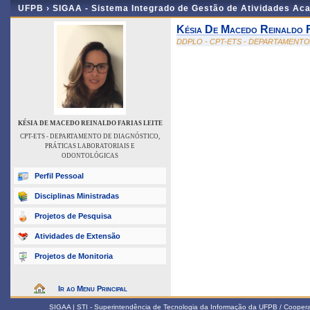
UFPB ›
SIGAA - Sistema Integrado de Gestão de Atividades Ac
Késia De Macedo Reinaldo F
DDPLO - CPT-ETS - DEPARTAMENT
KÉSIA DE MACEDO REINALDO FARIAS LEITE
CPT-ETS - DEPARTAMENTO DE DIAGNÓSTICO,
PRÁTICAS LABORATORIAIS E
ODONTOLÓGICAS
Perfil Pessoal
Disciplinas Ministradas
Projetos de Pesquisa
Atividades de Extensão
Projetos de Monitoria
Ir ao Menu Principal
SIGAA | STI - Superintendência de Tecnologia da Informação da UFPB / Coope