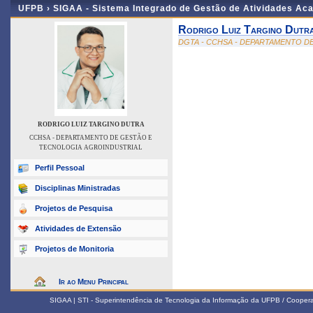
UFPB ›
SIGAA - Sistema Integrado de Gestão de Atividades Ac
Rodrigo Luiz Targino Dutr
DGTA - CCHSA - DEPARTAMENTO D
RODRIGO LUIZ TARGINO DUTRA
CCHSA - DEPARTAMENTO DE GESTÃO E
TECNOLOGIA AGROINDUSTRIAL
Perfil Pessoal
Disciplinas Ministradas
Projetos de Pesquisa
Atividades de Extensão
Projetos de Monitoria
Ir ao Menu Principal
SIGAA | STI - Superintendência de Tecnologia da Informação da UFPB / Coope