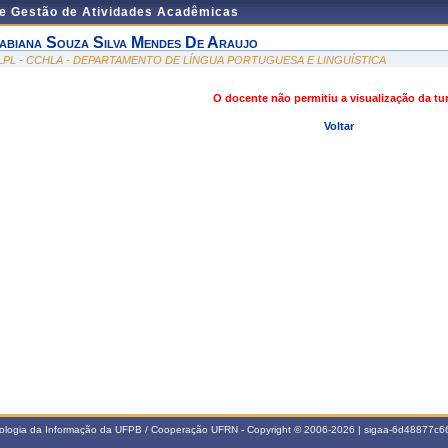
de Gestão de Atividades Acadêmicas
abiana Souza Silva Mendes De Araujo
LPL - CCHLA - DEPARTAMENTO DE LÍNGUA PORTUGUESA E LINGUÍSTICA
O docente não permitiu a visualização da t
Voltar
nologia da Informação da UFPB / Cooperação UFRN - Copyright © 2006-2026 | sigaa-6d48877c66