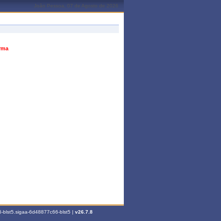
João Pessoa, 07 de Agosto de 2026
urma
-blst5.sigaa-6d48877c66-blst5 |
v26.7.8