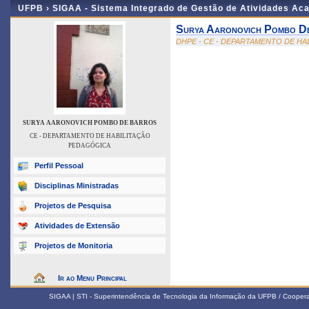
UFPB ›
SIGAA - Sistema Integrado de Gestão de Atividades Ac
Surya Aaronovich Pombo D
DHPE - CE - DEPARTAMENTO DE H
SURYA AARONOVICH POMBO DE BARROS
CE - DEPARTAMENTO DE HABILITAÇÃO
PEDAGÓGICA
Perfil Pessoal
Disciplinas Ministradas
Projetos de Pesquisa
Atividades de Extensão
Projetos de Monitoria
Ir ao Menu Principal
SIGAA | STI - Superintendência de Tecnologia da Informação da UFPB / Coope