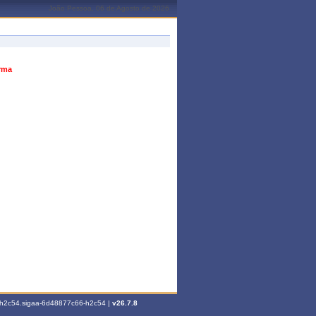
João Pessoa, 06 de Agosto de 2026
urma
6-h2c54.sigaa-6d48877c66-h2c54 |
v26.7.8