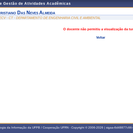
de Gestão de Atividades Acadêmicas
ristiano Das Neves Almeida
ECV - CT - DEPARTAMENTO DE ENGENHARIA CIVIL E AMBIENTAL
O docente não permitiu a visualização da t
Voltar
ologia da Informação da UFPB / Cooperação UFRN - Copyright © 2006-2026 | sigaa-6d48877c6