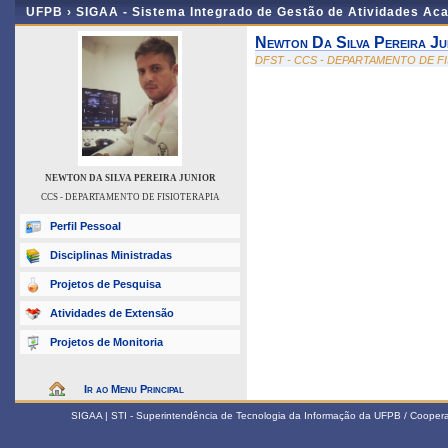
UFPB ›
SIGAA - Sistema Integrado de Gestão de Atividades Ac
Newton Da Silva Pereira Ju
DFST - CCS - DEPARTAMENTO DE F
NEWTON DA SILVA PEREIRA JUNIOR
CCS - DEPARTAMENTO DE FISIOTERAPIA
Perfil Pessoal
Disciplinas Ministradas
Projetos de Pesquisa
Atividades de Extensão
Projetos de Monitoria
Ir ao Menu Principal
SIGAA | STI - Superintendência de Tecnologia da Informação da UFPB / Coope